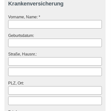
Kranken­ver­si­che­rung
Vorname, Name: *
Geburts­datum:
Straße, Hausnr.:
PLZ, Ort: